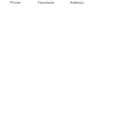
Phone
Facebook
Address
Hours:
Mon - Fri: 7:30am -
6:30pm
​
CONTACT